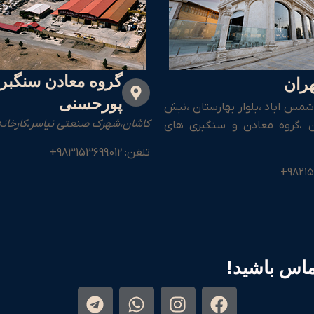
گروه معادن سنگبر
هران
پورحسنی
س اباد ،بلوار بهارستان ،نبش
کاشان،شهرک صنعتی نیاسر،کارخانه
ان ،گروه معادن و سنگبری های
تلفن: 983153699012+
ماس باشید!