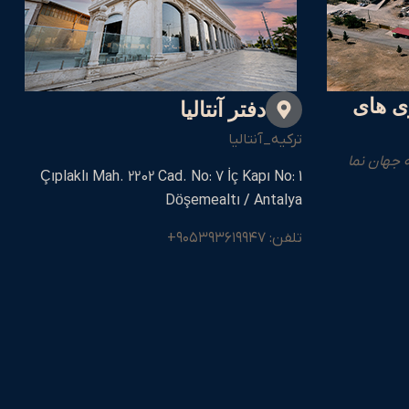
ی های
دفتر آنتالیا
ترکیه_آنتالیا
 جهان نما
Çıplaklı Mah. 2202 Cad. No: 7 İç Kapı No: 1
Döşemealtı / Antalya
تلفن: ۹۰۵۳۹۳۶۱۹۹۴۷+