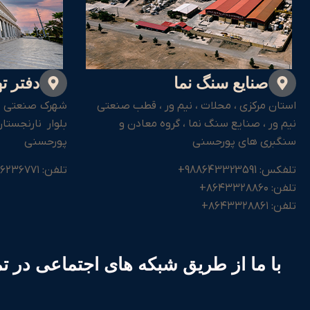
صنایع سنگ نما
دفتر ت
استان مرکزی ، محلات ، نیم ور ، قطب صنعتی
شهرک صنعتی شم
نیم ور ، صنایع سنگ نما ، گروه معادن و
بلوار نارنجست
سنگبری های پورحسنی
پورحسنی
تلفکس: 988643323591+
تلفن: 98۲۱۵۶۲۳۶۷۷۱+
تلفن: ۸۶۴۳۳۲۸۸۶۰+
تلفن: ۸۶۴۳۳۲۸۸۶۱+
با ما از طریق شبکه های اجتماعی در ت