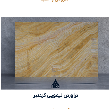
تراورتن لیمویی گزعنبر