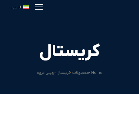
فارسی
کریستال
Home
>
محصولات
>
کریستال
>
چینی قروه