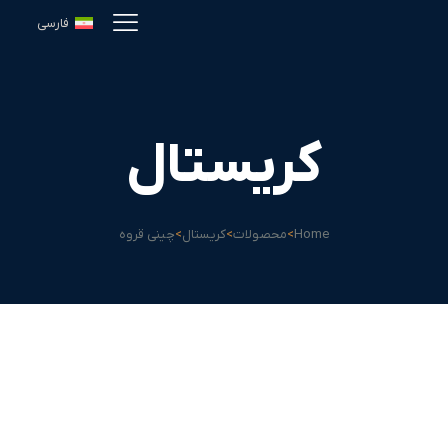
فارسی
کریستال
Home
>
محصولات
>
کریستال
>
چینی قروه